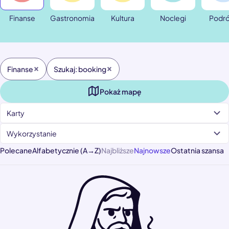
Finanse
Gastronomia
Kultura
Noclegi
Podr
Finanse
Szukaj: booking
Pokaż mapę
Karty
Wykorzystanie
Polecane
Alfabetycznie (A→Z)
Najbliższe
Najnowsze
Ostatnia szansa