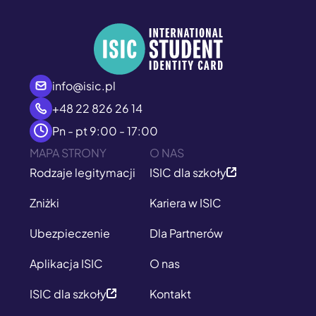
info@isic.pl
+48 22 826 26 14
Pn - pt 9:00 - 17:00
MAPA STRONY
O NAS
Rodzaje legitymacji
ISIC dla szkoły
Zniżki
Kariera w ISIC
Ubezpieczenie
Dla Partnerów
Aplikacja ISIC
O nas
ISIC dla szkoły
Kontakt