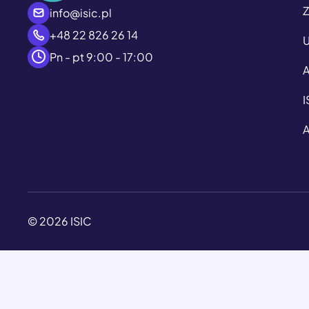
Z
info@isic.pl
+48 22 826 26 14
U
Pn - pt 9:00 - 17:00
A
I
A
© 2026 ISIC