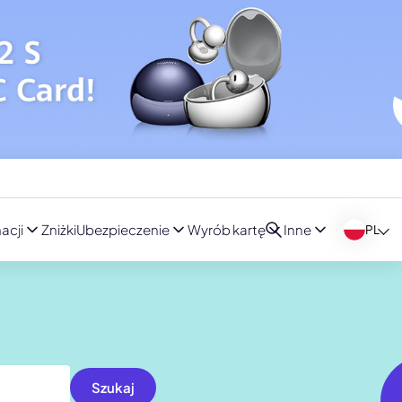
acji
Zniżki
Ubezpieczenie
Wyrób kartę
Inne
PL
Szukaj