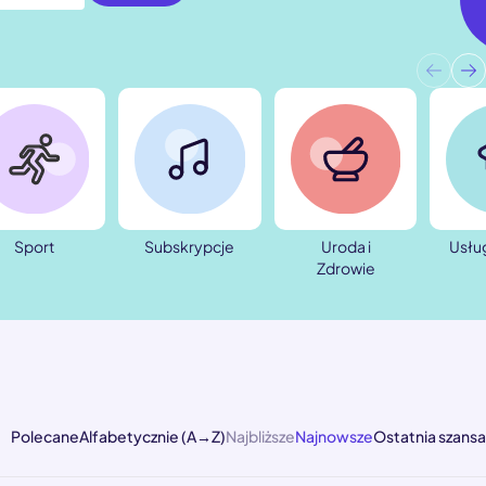
Sport
Subskrypcje
Uroda i
Usłu
Zdrowie
Polecane
Alfabetycznie (A→Z)
Najbliższe
Najnowsze
Ostatnia szansa