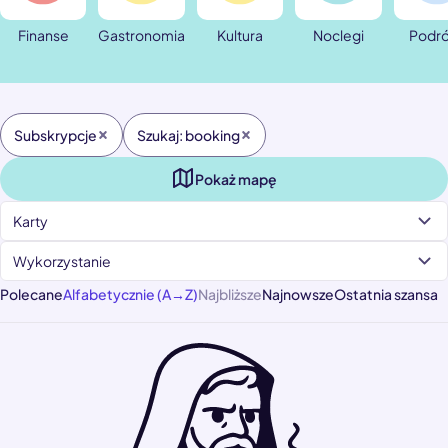
Finanse
Gastronomia
Kultura
Noclegi
Podr
Subskrypcje
Szukaj: booking
Pokaż mapę
Karty
Wykorzystanie
Polecane
Alfabetycznie (A→Z)
Najbliższe
Najnowsze
Ostatnia szansa