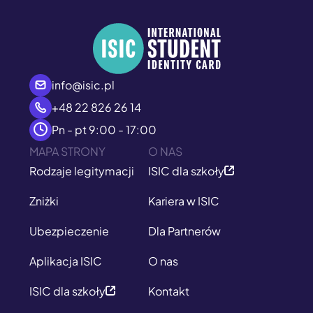
info@isic.pl
+48 22 826 26 14
Pn - pt 9:00 - 17:00
MAPA STRONY
O NAS
Rodzaje legitymacji
ISIC dla szkoły
Zniżki
Kariera w ISIC
Ubezpieczenie
Dla Partnerów
Aplikacja ISIC
O nas
ISIC dla szkoły
Kontakt