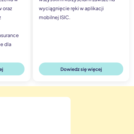
 oraz
wyciągnięcie ręki w aplikacji
z
mobilnej ISIC.
nsurance
e dla
ej
Dowiedz się więcej