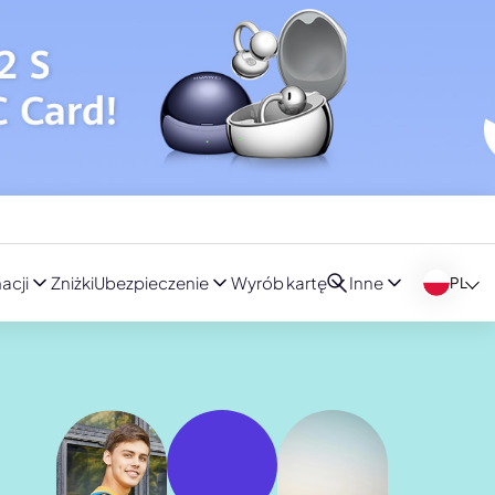
acji
Zniżki
Ubezpieczenie
Wyrób kartę
Inne
PL