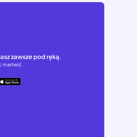
masz zawsze pod ręką.
ic martwić.
App Store