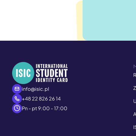
R
Z
info@isic.pl
+48 22 826 26 14
U
Pn - pt 9:00 - 17:00
A
I