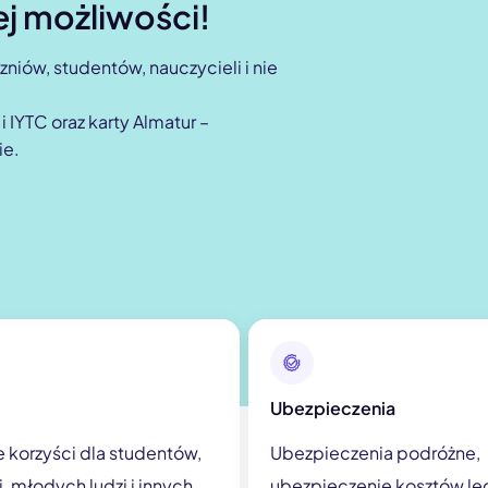
ej możliwości!
zniów, studentów, nauczycieli i nie
 IYTC oraz karty Almatur –
ie.
Ubezpieczenia
e korzyści dla studentów,
Ubezpieczenia podróżne,
, młodych ludzi i innych
ubezpieczenie kosztów le