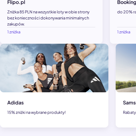
Flipo.pl
Bookin
Zniżka 85 PLN na wszystkie loty w obie strony
do 20% r
bez konieczności dokonywania minimalnych
zakupów.
1 zniżka
1 zniżka
Adidas
Sams
15% zniżki na wybrane produkty!
Rabaty