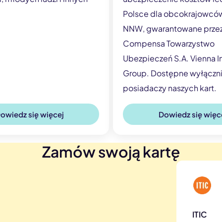
Polsce dla obcokrajowców
NNW, gwarantowane prze
Compensa Towarzystwo
Ubezpieczeń S.A. Vienna I
Group. Dostępne wyłączni
posiadaczy naszych kart.
owiedz się więcej
Dowiedz się więc
Zamów swoją kartę
ITIC