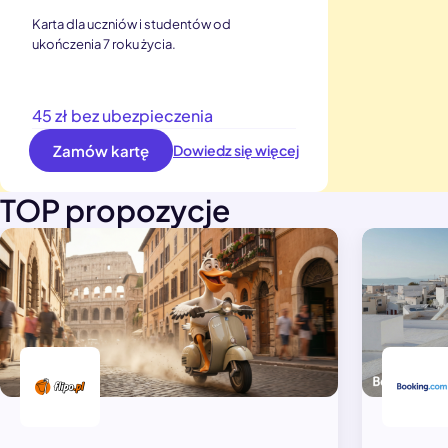
Karta dla uczniów i studentów od
ukończenia 7 roku życia.
45 zł bez ubezpieczenia
Zamów kartę
Dowiedz się więcej
TOP propozycje