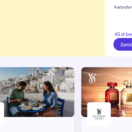
Karta dla 
45 zł b
Zamó