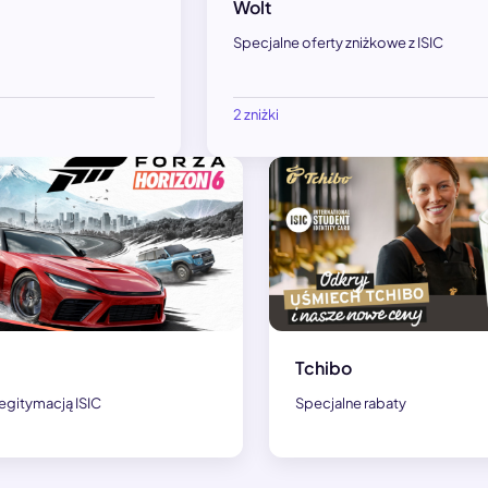
Wolt
Specjalne oferty zniżkowe z ISIC
2 zniżki
Tchibo
 legitymacją ISIC
Specjalne rabaty