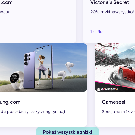
g.com
Victoria's Secret
abatu
20% zniżki na wszystko!
1 zniżka
ung.com
Gameseal
 dla posiadaczy naszych legitymacji
Specjalne zniżki z
Pokaż wszystkie zniżki