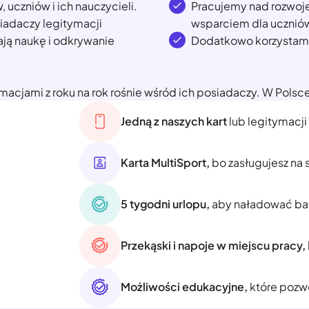
uczniów i ich nauczycieli.
Pracujemy nad rozwoje
iadaczy legitymacji
wsparciem dla uczniów,
ają naukę i odkrywanie
Dodatkowo korzystamy 
ymacjami z roku na rok rośnie wśród ich posiadaczy. W Polsc
Jedną z naszych kart
lub legitymacji
Karta MultiSport,
bo zasługujesz na s
5 tygodni urlopu,
aby naładować ba
Przekąski i napoje w miejscu pracy,
Możliwości edukacyjne,
które pozwo