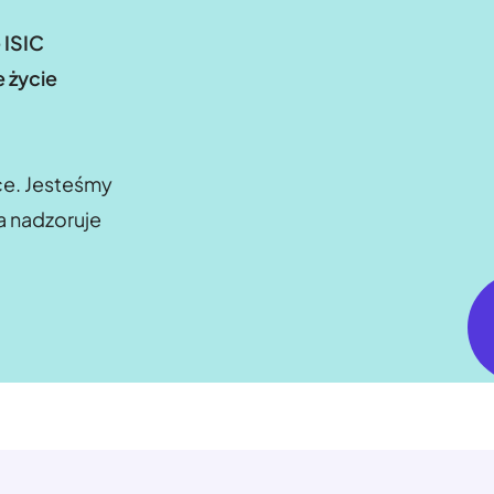
 ISIC
 życie
ce. Jesteśmy
a nadzoruje