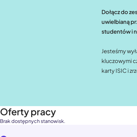
Dołącz do zes
uwielbianą p
studentów i n
Jesteśmy wyłą
kluczowymi cz
karty ISIC i 
Oferty pracy
Brak dostępnych stanowisk.