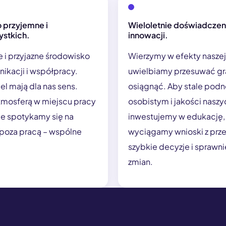
o przyjemne i
Wieloletnie doświadczen
ystkich.
innowacji.
 i przyjazne środowisko
Wierzymy w efekty naszej
ikacji i współpracy.
uwielbiamy przesuwać gr
cel mają dla nas sens.
osiągnąć. Aby stale podn
mosferą w miejscu pracy
osobistym i jakości nasz
nie spotykamy się na
inwestujemy w edukację,
 poza pracą – wspólne
wyciągamy wnioski z prz
szybkie decyzje i sprawn
zmian.