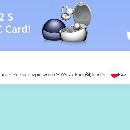
acji
Zniżki
Ubezpieczenie
Wyrób kartę
Inne
PL