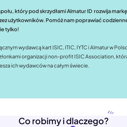
połu, który pod skrzydłami Almatur ID rozwija markę
rzez użytkowników. Pomóż nam poprawiać codzienne
ie tylko!
cznym wydawcą kart ISIC, ITIC, IYTC i Almatur w Pols
łonkami organizacji non-profit ISIC Association, któr
zrzesza ich wydawców na całym świecie.
Co robimy i dlaczego?