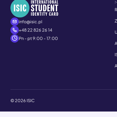
R
Z
info@isic.pl
+48 22 826 26 14
U
Pn - pt 9:00 - 17:00
A
I
A
© 2026 ISIC