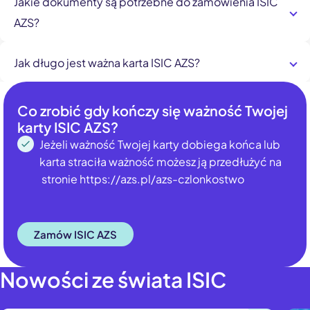
Jakie dokumenty są potrzebne do zamówienia ISIC
Związku Sportowego
.
AZS?
Do wyrobienia ISIC jest potrzebne:
Jak długo jest ważna karta ISIC AZS?
Zdjęcie twarzy w wersji elektronicznej, oraz dokument
który potwierdza, że jesteś uczniem lub studentem
Karta ISIC AZS jest ważna edycyjnie: wrzesień -
(legitymacja lub zaświadczenie ze szkoły lub uczelni.
październik następnego roku.
Co zrobić gdy kończy się ważność Twojej
karty ISIC AZS?
Jeżeli ważność Twojej karty dobiega końca lub
karta straciła ważność możesz ją przedłużyć na
stronie https://azs.pl/azs-czlonkostwo
Zamów ISIC AZS
Nowości ze świata ISIC