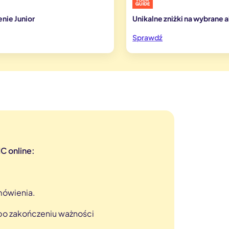
enie Junior
Unikalne zniżki na wybrane
Sprawdź
C online:
mówienia.
 po zakończeniu ważności