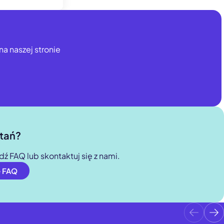
 jest ważny
na naszej stronie
wynosi do 80
 podróżne)
można
ytań?
FAQ lub skontaktuj się z nami.
e FAQ