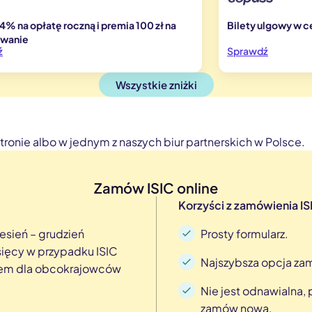
4% na opłatę roczną i premia 100 zł na
Bilety ulgowy w c
owanie
ź
Sprawdź
Wszystkie zniżki
tronie albo w jednym z naszych biur partnerskich w Polsce.
Zamów ISIC online
Korzyści z zamówienia ISI
esień – grudzień
Prosty formularz.
sięcy w przypadku ISIC
Najszybsza opcja za
niem dla obcokrajowców
Nie jest odnawialna,
zamów nową.