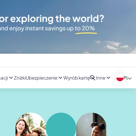
acji
Zniżki
Ubezpieczenie
Wyrób kartę
Inne
PL