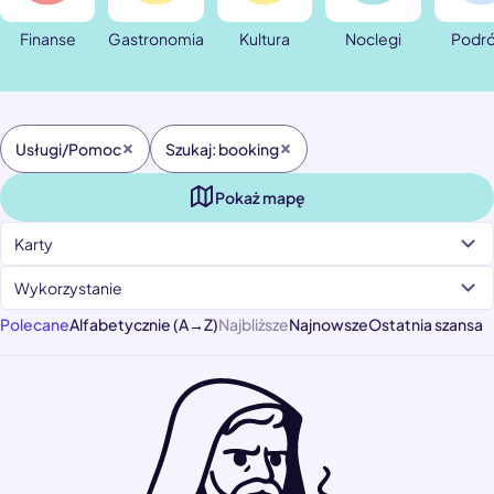
Finanse
Gastronomia
Kultura
Noclegi
Podr
Usługi/Pomoc
Szukaj: booking
Pokaż mapę
Karty
Wykorzystanie
Polecane
Alfabetycznie (A→Z)
Najbliższe
Najnowsze
Ostatnia szansa