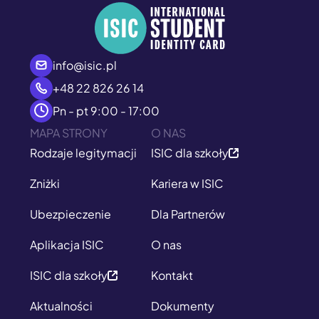
info@isic.pl
+48 22 826 26 14
Pn - pt 9:00 - 17:00
MAPA STRONY
O NAS
Rodzaje legitymacji
ISIC dla szkoły
Zniżki
Kariera w ISIC
Ubezpieczenie
Dla Partnerów
Aplikacja ISIC
O nas
ISIC dla szkoły
Kontakt
Aktualności
Dokumenty