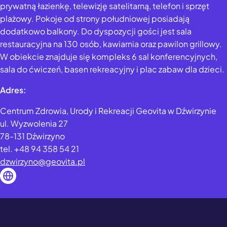
prywatną łazienkę, telewizję satelitarną, telefon i sprzęt
plażowy. Pokoje od strony południowej posiadają
dodatkowo balkony. Do dyspozycji gości jest sala
restauracyjna na 130 osób, kawiarnia oraz pawilon grillowy.
W obiekcie znajduje się kompleks 6 sal konferencyjnych,
sala do ćwiczeń, basen rekreacyjny i plac zabaw dla dzieci.
Adres:
Centrum Zdrowia, Urody i Rekreacji Geovita w Dźwirzynie
ul. Wyzwolenia 27
78-131 Dźwirzyno
tel. +48 94 358 54 21
dzwirzyno@geovita.pl