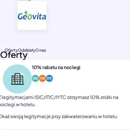
Oferty
Oddziały
O nas
Oferty
10% rabatu na noclegi
Z legitymacjami ISIC/ITIC/IYTC otrzymasz 10% zniżki na
noclegi w hotelu.
Okaż swoją legitymacje przy zakwaterowaniu w hotelu.