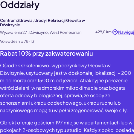
Oddziały
Centrum Zdrowia, Urody i Rekreacji Geovita w
Dźwirzynie
Nawiguj
429,0 km
Wyzwolenia 27 , Dźwirzyno, West Pomeranian
Voivodeship 78-131
Rabat 10% przy zakwaterowaniu
Ośrodek szkoleniowo-wypoczynkowy Geovita w
Dźwirzynie, usytuowany jest w doskonałej lokalizacji – 200
m od morza oraz 1500 m od jeziora. Atrakcyjne położenie
wśród zieleni, w nadmorskim mikroklimacie oraz bogata
oferta odnowy biologicznej, sprawia, że osoby ze
schorzeniami układu oddechowego, układu ruchu lub
naczyniowego mogą tu w pełni zregenerować swoje siły.
Obiekt oferuje gościom 197 miejsc w apartamentach lub w
pokojach 2-osobowych typu studio. Każdy z pokoi posiada