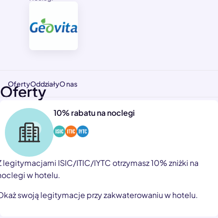
Oferty
Oddziały
O nas
Oferty
10% rabatu na noclegi
Z legitymacjami ISIC/ITIC/IYTC otrzymasz 10% zniżki na
noclegi w hotelu.
Okaż swoją legitymacje przy zakwaterowaniu w hotelu.