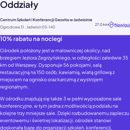
Oddziały
Centrum Szkoleń i Konferencji Geovita w Jadwisinie
Nawiguj
27,0 km
Ogrodowa 31 , Jadwisin 05-140
10% rabatu na noclegi
Ośrodek położony jest w malowniczej okolicy, nad
brzegiem Jeziora Zegrzyńskiego, w odległości zaledwie 35
km od Warszawy. Dysponuje 56 pokojami, salą
restauracyjną na 150 osób, kawiarnią, wiatą grillową z
miejscem na ognisko oraz karczmą z wystrojem
regionalnym.
W ośrodku znajdują się także 3 w pełni wyposażone sale
konferencyjne, w tym jedna z możliwością podziału na
kolejne trzy mniejsze sale. Dzięki rozbudowanemu zapleczu
eventowemu i świetnej lokalizacji, ośrodek stanowi
doskonałą bazę do organizacji szkoleń, konferencji,