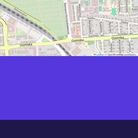
Leaflet
|
© OpenStreetMap contributors