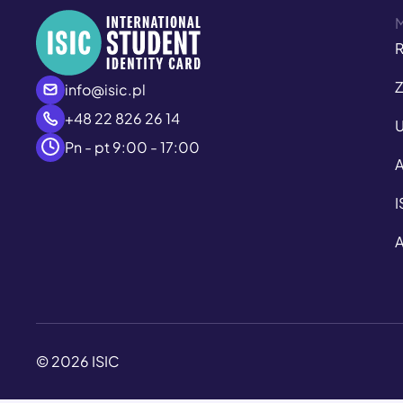
R
Z
info@isic.pl
+48 22 826 26 14
U
Pn - pt 9:00 - 17:00
A
I
A
© 2026 ISIC