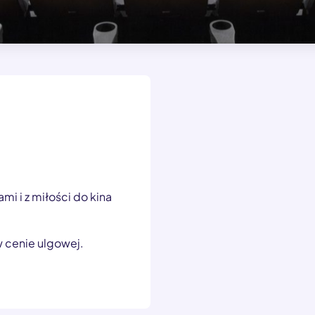
i i z miłości do kina
w cenie ulgowej.