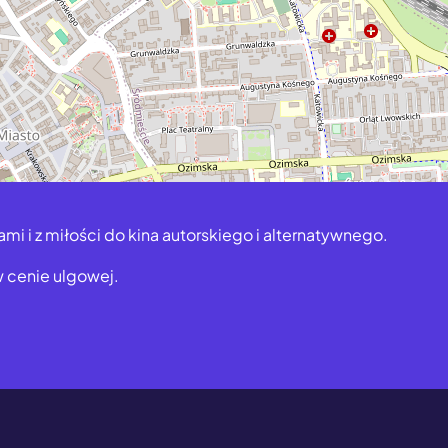
mi i z miłości do kina autorskiego i alternatywnego.
w cenie ulgowej.