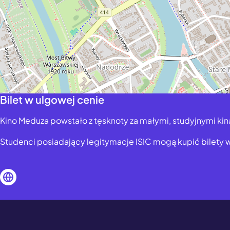
Bilet w ulgowej cenie
Kino Meduza powstało z tęsknoty za małymi, studyjnymi kina
Studenci posiadający legitymacje ISIC mogą kupić bilety 