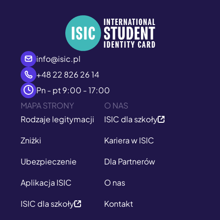
info@isic.pl
+48 22 826 26 14
Pn - pt 9:00 - 17:00
MAPA STRONY
O NAS
Rodzaje legitymacji
ISIC dla szkoły
Zniżki
Kariera w ISIC
Ubezpieczenie
Dla Partnerów
Aplikacja ISIC
O nas
ISIC dla szkoły
Kontakt