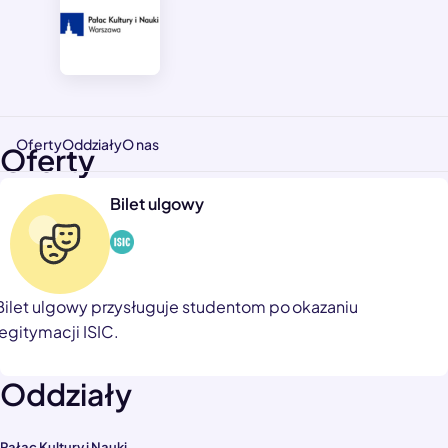
Oferty
Oddziały
O nas
Oferty
Bilet ulgowy
Bilet ulgowy przysługuje studentom po okazaniu
legitymacji ISIC.
Oddziały
Pałac Kultury i Nauki