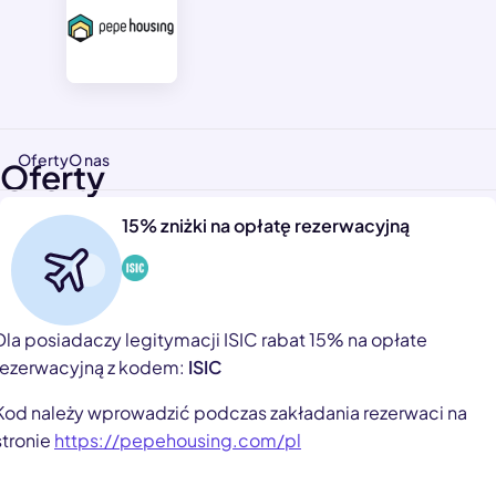
Oferty
O nas
Oferty
15% zniżki na opłatę rezerwacyjną
Dla posiadaczy legitymacji ISIC rabat 15% na opłate
rezerwacyjną z kodem:
ISIC
Kod należy wprowadzić podczas zakładania rezerwaci na
stronie
https://pepehousing.com/pl