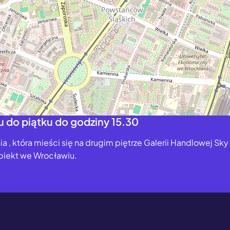
ku do piątku do godziny 15.30
 , która mieści się na drugim piętrze Galerii Handlowej Sky
obiekt we Wrocławiu.