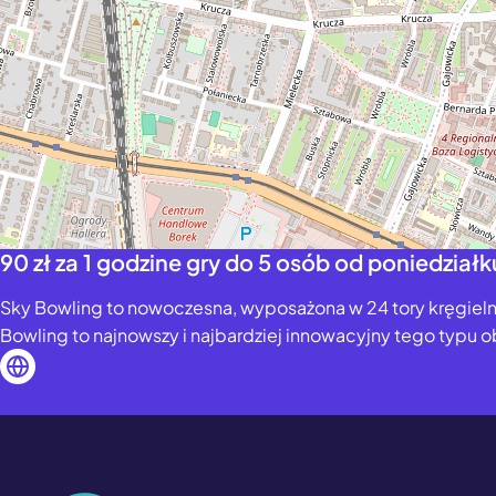
90 zł za 1 godzine gry do 5 osób od poniedział
Sky Bowling to nowoczesna, wyposażona w 24 tory kręgielnia
Bowling to najnowszy i najbardziej innowacyjny tego typu 