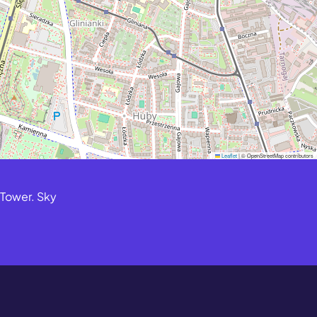
Leaflet
|
© OpenStreetMap contributors
 Tower. Sky