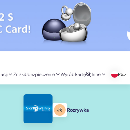
acji
Zniżki
Ubezpieczenie
Wyrób kartę
Inne
PL
Rozrywka