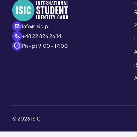
R
Z
info@isic.pl
+48 22 826 26 14
U
Pn - pt 9:00 - 17:00
A
I
A
© 2026 ISIC