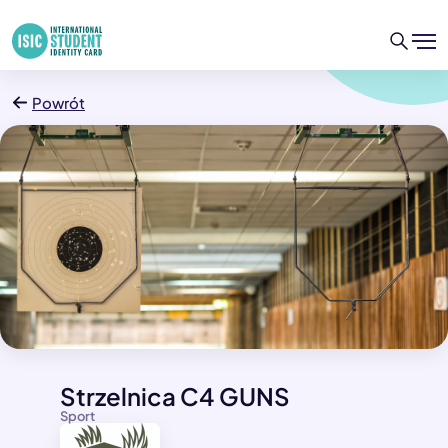
Powrót
Strzelnica C4 GUNS
Sport