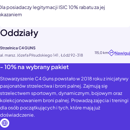
Dla posiadaczy legitymacji ISIC 10% rabatu za jej
okazaniem
Oddziały
Strzelnica C4 GUNS
Nawiguj
115,0 km
al. marsz. Józefa Piłsudskiego 141 , Łódź 92-318
- 10% na wybrany pakiet
Stowarzyszenie C4 Guns powstało w 2018 roku z inicjatywy
pasjonatów strzelectwa i broni palnej. Zajmują się
strzelectwem sportowym, dynamicznym, bojowym oraz
kolekcjonowaniem broni palnej. Prowadzą zajęcia i treningi
dla osób początkujących i tych, które mają już
doświadczenie.