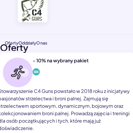
Oferty
Oddziały
O nas
Oferty
- 10% na wybrany pakiet
Stowarzyszenie C4 Guns powstało w 2018 roku z inicjatywy
pasjonatów strzelectwa i broni palnej. Zajmują się
strzelectwem sportowym, dynamicznym, bojowym oraz
kolekcjonowaniem broni palnej. Prowadzą zajęcia i treningi
dla osób początkujących i tych, które mają już
doświadczenie.