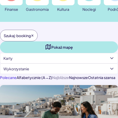
Finanse
Gastronomia
Kultura
Noclegi
Podr
Szukaj: booking
Pokaż mapę
Karty
Wykorzystanie
Polecane
Alfabetycznie (A→Z)
Najbliższe
Najnowsze
Ostatnia szansa