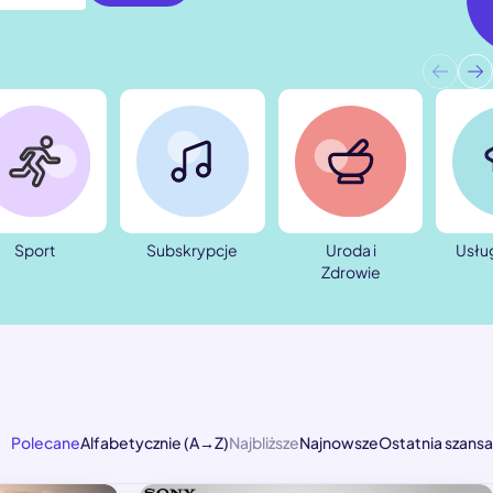
Sport
Subskrypcje
Uroda i
Usłu
Zdrowie
Polecane
Alfabetycznie (A→Z)
Najbliższe
Najnowsze
Ostatnia szansa