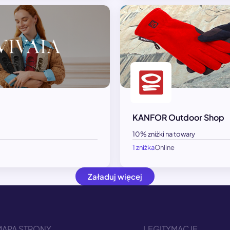
KANFOR Outdoor Shop
10% zniżki na towary
1 zniżka
Online
Załaduj więcej
MAPA STRONY
LEGITYMACJE