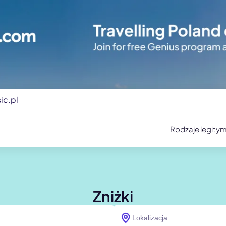
ic.pl
Rodzaje legitym
Zniżki