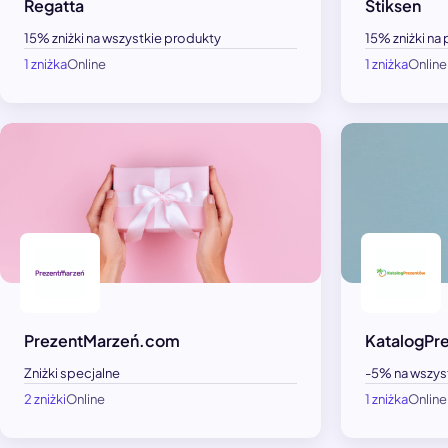
Regatta
Stiksen
15% zniżki na wszystkie produkty
15% zniżki na
1 zniżka
Online
1 zniżka
Online
PrezentMarzeń.com
KatalogPr
Zniżki specjalne
-5% na wszys
2 zniżki
Online
1 zniżka
Online