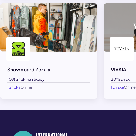
Snowboard Zezula
VIVAIA
10% zniżki na zakupy
20% zniżki
1 zniżka
Online
1 zniżka
Online