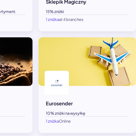
Sklepik Magiczny
ortyment.
15% zniżki
1 zniżka
at 4 branches
Eurosender
10% zniżki na wysyłkę
1 zniżka
Online