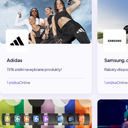
Adidas
Samsung.
15% zniżki na wybrane produkty!
Rabaty dla po
1 zniżka
Online
1 zniżka
Online