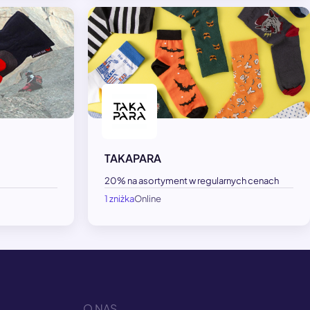
TAKAPARA
20% na asortyment w regularnych cenach
1 zniżka
Online
O NAS