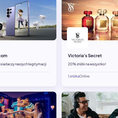
com
Victoria's Secret
siadaczy naszych legitymacji
20% zniżki na wszystko!
1 zniżka
Online