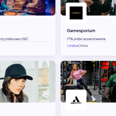
Gamesporium
rty zniżkowe z ISIC
17% zniżki na zamówienia
1 zniżka
Online