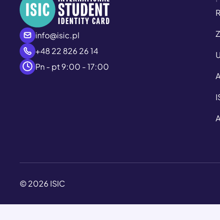
R
Z
info@isic.pl
+48 22 826 26 14
U
Pn - pt 9:00 - 17:00
A
I
A
© 2026 ISIC