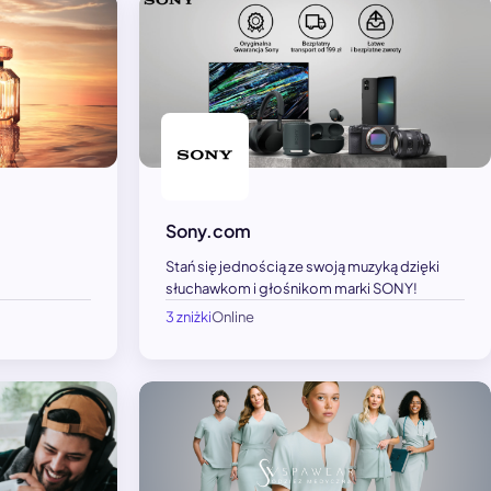
Sony.com
Stań się jednością ze swoją muzyką dzięki
słuchawkom i głośnikom marki SONY!
3 zniżki
Online