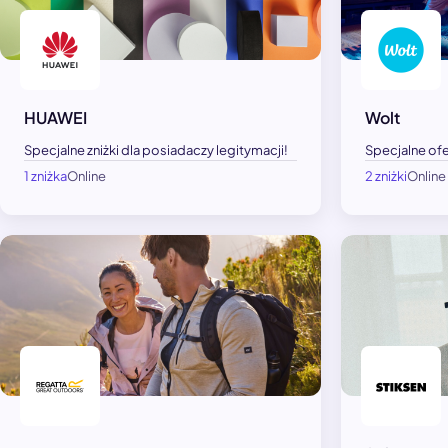
HUAWEI
Wolt
Specjalne zniżki dla posiadaczy legitymacji!
Specjalne ofe
1 zniżka
Online
2 zniżki
Online