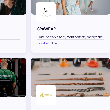
SPAWEAR
-10% na cały asortyment odzieży medycznej
1 zniżka
Online