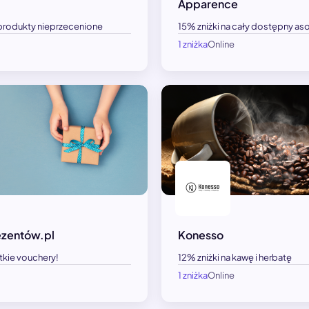
Apparence
 produkty nieprzecenione
15% zniżki na cały dostępny as
1 zniżka
Online
ezentów.pl
Konesso
tkie vouchery!
12% zniżki na kawę i herbatę
1 zniżka
Online