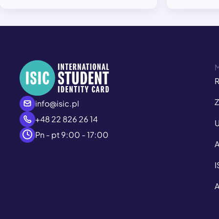
R
Z
info@isic.pl
+48 22 826 26 14
U
Pn - pt 9:00 - 17:00
A
I
A