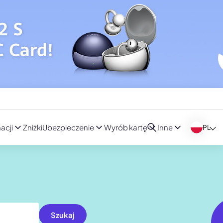
acji
Zniżki
Ubezpieczenie
Wyrób kartę
Inne
PL
Szukaj