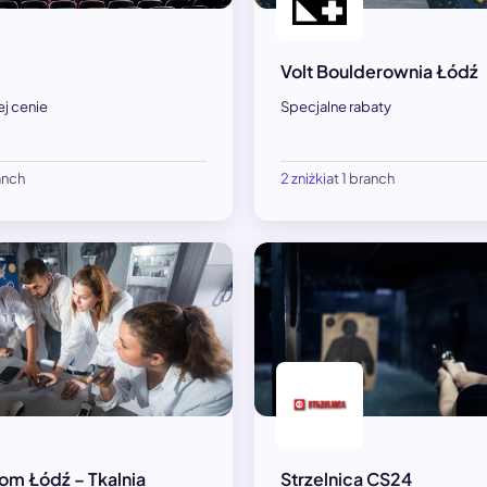
Volt Boulderownia Łódź
ej cenie
Specjalne rabaty
ranch
2 zniżki
at 1 branch
om Łódź – Tkalnia
Strzelnica CS24