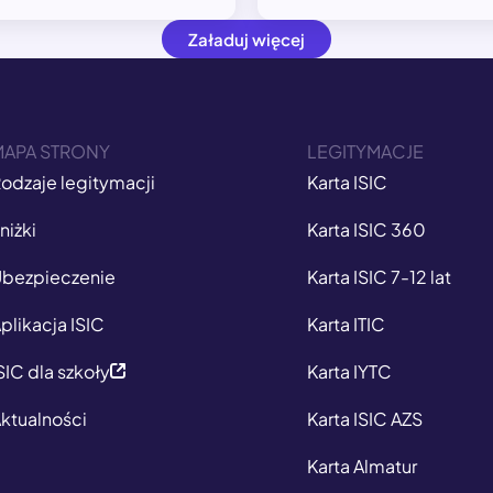
Załaduj więcej
MAPA STRONY
LEGITYMACJE
odzaje legitymacji
Karta ISIC
niżki
Karta ISIC 360
bezpieczenie
Karta ISIC 7-12 lat
plikacja ISIC
Karta ITIC
SIC dla szkoły
Karta IYTC
ktualności
Karta ISIC AZS
Karta Almatur