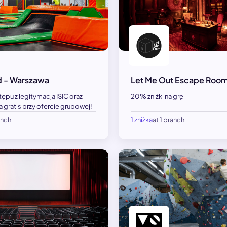
 - Warszawa
Let Me Out Escape Roo
tępu z legitymacją ISIC oraz
20% zniżki na grę
 gratis przy ofercie grupowej!
anch
1 zniżka
at 1 branch