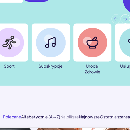
Sport
Subskrypcje
Uroda i
Usłu
Zdrowie
Polecane
Alfabetycznie (A→Z)
Najbliższe
Najnowsze
Ostatnia szansa