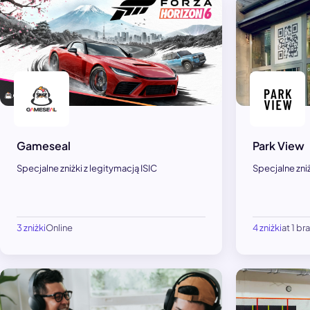
Gameseal
Park View
Specjalne zniżki z legitymacją ISIC
Specjalne zniż
3 zniżki
Online
4 zniżki
at 1 br