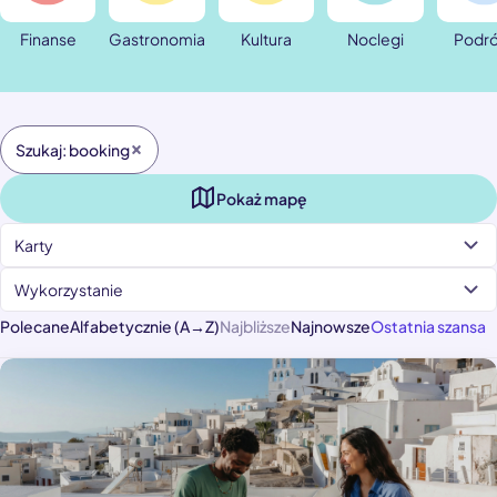
Finanse
Gastronomia
Kultura
Noclegi
Podr
Szukaj: booking
Pokaż mapę
Karty
Wykorzystanie
Polecane
Alfabetycznie (A→Z)
Najbliższe
Najnowsze
Ostatnia szansa