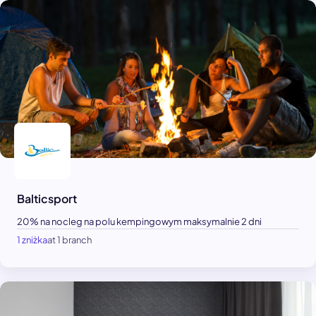
Balticsport
20% na nocleg na polu kempingowym maksymalnie 2 dni
1 zniżka
at 1 branch