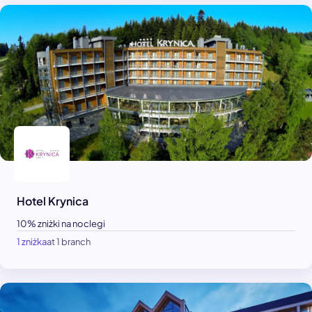
Hotel Krynica
10% zniżki na noclegi
1 zniżka
at 1 branch