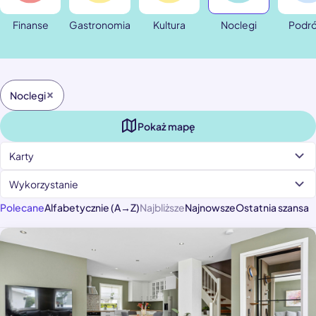
Finanse
Gastronomia
Kultura
Noclegi
Podr
Noclegi
Pokaż mapę
Karty
Wykorzystanie
Polecane
Alfabetycznie (A→Z)
Najbliższe
Najnowsze
Ostatnia szansa