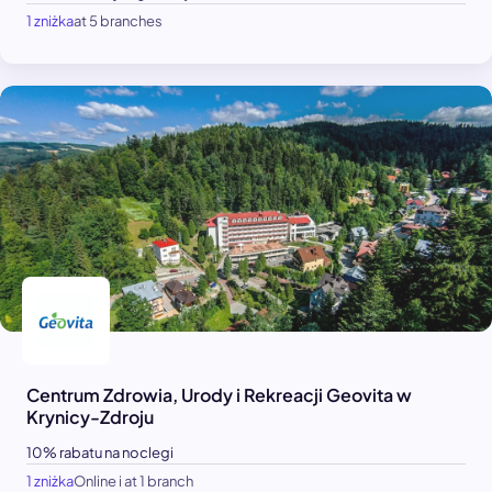
1 zniżka
at 5 branches
Centrum Zdrowia, Urody i Rekreacji Geovita w
Krynicy-Zdroju
10% rabatu na noclegi
1 zniżka
Online i at 1 branch